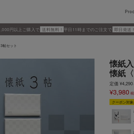
Pro
5,000円以上ご購入で
送料無料 !
平日11時までのご注文で
即日発送 
〉3帖セット
懐紙入
懐紙〈
定価
¥
4,290
¥
3,980
クーポン対象