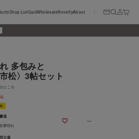
ducts
Shop List
Guid
Wholesale
Novelty
About
!
れ 多包みと
市松〉3帖セット
のところ
税込
外
書道
—
在庫切れ
武士道