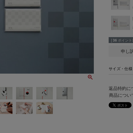
[
36
ポイント進
申し
サイズ・仕様
返品特約に
商品につい