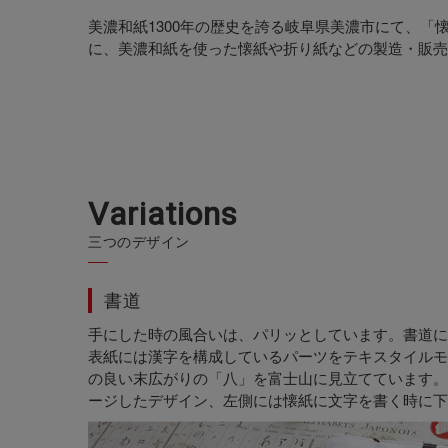
美濃和紙1300年の歴史を誇る岐阜県美濃市にて、「
に、美濃和紙を使った懐紙や折り紙などの製造・販売
V
a
r
i
a
t
i
o
n
s
三つのデザイン
書道
手にした時の風合いは、パリッとしています。書道に
表紙には漢字を構成しているパーツをテキスタイルモ
の良い末広がりの「八」を富士山に見立てています。
ージしたデザイン、左側には懐紙に文字を書く時に下