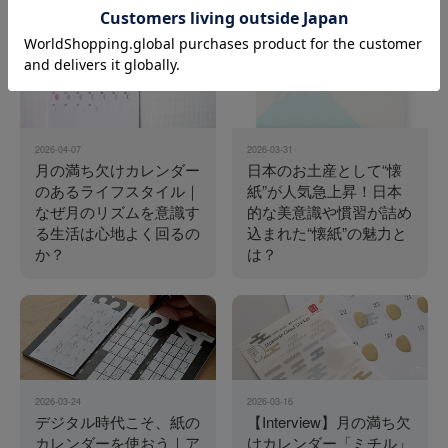
関連記事
2026-04-07
2026-03-31
月の満ち欠けカレンダー
日本のお土産として“懐
のあるライフスタイル｜
紙”が人気急上昇！日本
なぜ月のリズムを意識す
的な美意識や慣習が詰め
る生活は心地よく回るの
込まれた“懐紙”の魅力と
か？
は？
2026-03-24
2026-03-16
デジタル時代こそ、紙の
【Interview】月の満ち欠
カレンダーを使おう｜ア
けカレンダー「ミチル」