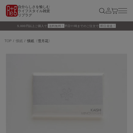
自分らしさを愉しむ
ライフスタイル雑貨
リプラグ
5,000円以上ご購入で
送料無料 !
平日11時までのご注文で
即日発送 !
TOP
懐紙
懐紙〈雪月花〉