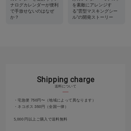
ナログカレンダーが便利
を素敵にアレンジす
で手放せないのはなぜ
る”雲型マスキングシー
か？
ル”の開発ストーリー
S
h
i
p
p
i
n
g
c
h
a
r
g
e
送料について
・宅急便 750円〜（地域によって異なります）
・ネコポス 350円（全国一律）
5,000 円以上ご購入で送料無料