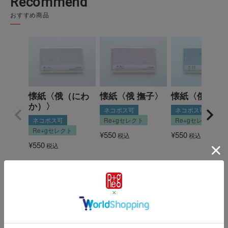
Recommend
おすすめ商品
懐紙〈俄（にわ
懐紙〈俄 撫子〉
懐紙〈俄 薄花
か）〉
ネコポス可
ネコポス可
ネコポス可
Re+gセレクト
Re+gセレクト
Re+gセレクト
¥
550
¥
550
税込
税込
¥
550
税込