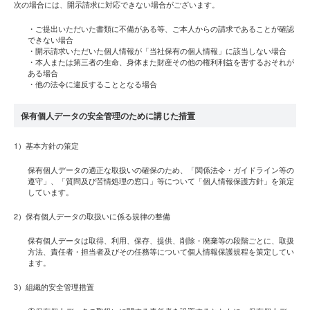
次の場合には、開示請求に対応できない場合がございます。
・ご提出いただいた書類に不備がある等、ご本人からの請求であることが確認
できない場合
・開示請求いただいた個人情報が「当社保有の個人情報」に該当しない場合
・本人または第三者の生命、身体また財産その他の権利利益を害するおそれが
ある場合
・他の法令に違反することとなる場合
保有個人データの安全管理のために講じた措置
1）基本方針の策定
保有個人データの適正な取扱いの確保のため、「関係法令・ガイドライン等の
遵守」、「質問及び苦情処理の窓口」等について「個人情報保護方針」を策定
しています。
2）保有個人データの取扱いに係る規律の整備
保有個人データは取得、利用、保存、提供、削除・廃棄等の段階ごとに、取扱
方法、責任者・担当者及びその任務等について個人情報保護規程を策定してい
ます。
3）組織的安全管理措置