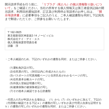
開示請求手続を行う前に、
「リプラグ（私たち）の個人情報取り扱いにつ
いて
」をご確認ください。当社の所有する個人情報又は第三者提供記録の開
示請求、利用目的通知請求、訂正及び利用停止等請求のお申し出は、
「開
示等請求書」
に必要事項をご記入のうえ、ご本人確認書類を同封し下記宛先
まで郵送いただくか、ご持参をお願いいたします。
〒162-0825
東京都新宿区神楽坂2-14 ノービィビル
株式会社テイ・デイ・エス
個人情報保護管理責任者
須藤 淳
・ご本人確認のため、下記のいずれかの書類を同封、またはご持参ください。
(1)運転免許証の写し
(2)住民票の写し（30日以内に作成されたもの）
(3)パスポートの写真掲載ページと住所氏名がわかるページの写し
(4)住民基本台帳カードの写し
(5)外国人登録証明書の写し
(6)健康保険の被保険者証の写し
(7)その他本人確認できる公的書類
・代理人の方が申請される場合は、（1）から（7）のいずれかに加えて、下記の
（代理権が確認できる下記ａ）の書類の写しいずれか及び代理人自身を証明する
ｂ）の書類の写しのいずれかの書類を同封、またはご持参ください。