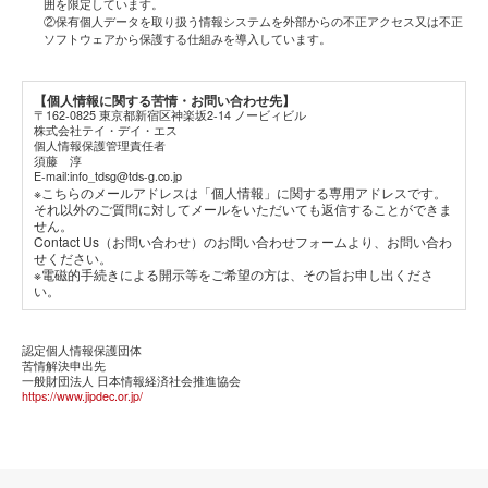
囲を限定しています。
②保有個人データを取り扱う情報システムを外部からの不正アクセス又は不正
ソフトウェアから保護する仕組みを導入しています。
【個人情報に関する苦情・お問い合わせ先】
〒162-0825 東京都新宿区神楽坂2-14 ノービィビル
株式会社テイ・デイ・エス
個人情報保護管理責任者
須藤 淳
E-mail:info_tdsg@tds-g.co.jp
※こちらのメールアドレスは「個人情報」に関する専用アドレスです。
それ以外のご質問に対してメールをいただいても返信することができま
せん。
Contact Us（お問い合わせ）のお問い合わせフォームより、お問い合わ
せください。
※電磁的手続きによる開示等をご希望の方は、その旨お申し出くださ
い。
認定個人情報保護団体
苦情解決申出先
一般財団法人 日本情報経済社会推進協会
https://www.jipdec.or.jp/