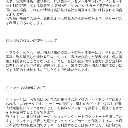
氏名、請求先住所、電話番号、配送先住所、Ｅメールアドレス、インターネ
ット利用環境に関する情報等 お客様が利用されているカード発行会社が外
国にある場合、これらの情報は当該発行会社が所属する国に移転される場合
があります。
お客様が未成年の場合、親権者または後見人の承諾を得た上で、本サービス
を利用するものとします。
個人情報の取扱いの委託について
リプラグ（私たち）が、個人情報の取扱いを委託する場合には、当社所定の
基準に則り選定した業務委託先において、当社が委託した業務以外に個人情
報が利用されることがないよう、また、当社の個人情報保護方針及び規則等
に準じた安全管理措置が確保されるよう、業務委託先と個人情報の取扱いに
関する契約を締結するなどしたうえで委託いたします。
クッキー(cookie)について
クッキーとは、お客様についての情報を含むお客様のハードドライブに蓄え
られる1つのデータです。クッキーの使用は、弊社のサイト上では決して個
人特定情報にリンクされません。お客様がクッキーを拒否する場合でも当サ
イトを使用することができます。
当サイトは、商品詳細ページ、ショッピングカートでクッキーを使用してい
ます。クッキーを拒否した場合はショッピングカートが作動しません。当店
は不要な情報収集目的でクッキーを利用することはありません。 (当店に限