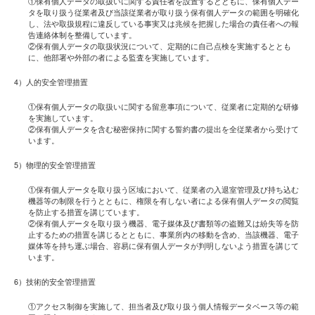
①保有個人データの取扱いに関する責任者を設置するとともに、保有個人デー
タを取り扱う従業者及び当該従業者が取り扱う保有個人データの範囲を明確化
し、法や取扱規程に違反している事実又は兆候を把握した場合の責任者への報
告連絡体制を整備しています。
②保有個人データの取扱状況について、定期的に自己点検を実施するととも
に、他部署や外部の者による監査を実施しています。
4）人的安全管理措置
①保有個人データの取扱いに関する留意事項について、従業者に定期的な研修
を実施しています。
②保有個人データを含む秘密保持に関する誓約書の提出を全従業者から受けて
います。
5）物理的安全管理措置
①保有個人データを取り扱う区域において、従業者の入退室管理及び持ち込む
機器等の制限を行うとともに、権限を有しない者による保有個人データの閲覧
を防止する措置を講じています。
②保有個人データを取り扱う機器、電子媒体及び書類等の盗難又は紛失等を防
止するための措置を講じるとともに、事業所内の移動を含め、当該機器、電子
媒体等を持ち運ぶ場合、容易に保有個人データが判明しないよう措置を講じて
います。
6）技術的安全管理措置
①アクセス制御を実施して、担当者及び取り扱う個人情報データベース等の範