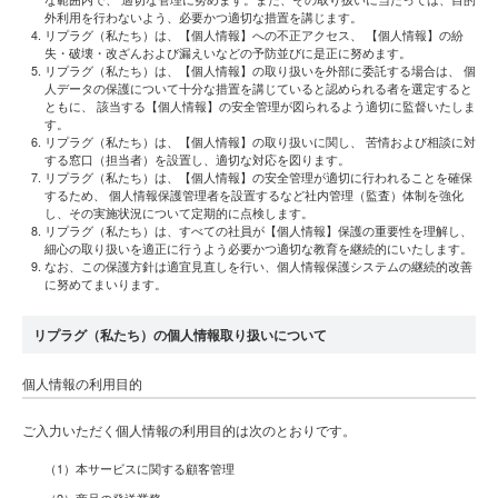
外利用を行わないよう、必要かつ適切な措置を講じます。
リプラグ（私たち）は、【個人情報】への不正アクセス、 【個人情報】の紛
失・破壊・改ざんおよび漏えいなどの予防並びに是正に努めます。
リプラグ（私たち）は、【個人情報】の取り扱いを外部に委託する場合は、 個
人データの保護について十分な措置を講じていると認められる者を選定すると
ともに、 該当する【個人情報】の安全管理が図られるよう適切に監督いたしま
す。
リプラグ（私たち）は、【個人情報】の取り扱いに関し、 苦情および相談に対
する窓口（担当者）を設置し、適切な対応を図ります。
リプラグ（私たち）は、【個人情報】の安全管理が適切に行われることを確保
するため、 個人情報保護管理者を設置するなど社内管理（監査）体制を強化
し、その実施状況について定期的に点検します。
リプラグ（私たち）は、すべての社員が【個人情報】保護の重要性を理解し、
細心の取り扱いを適正に行うよう必要かつ適切な教育を継続的にいたします。
なお、この保護方針は適宜見直しを行い、個人情報保護システムの継続的改善
に努めてまいります。
リプラグ（私たち）の個人情報取り扱いについて
個人情報の利用目的
ご入力いただく個人情報の利用目的は次のとおりです。
（1）本サービスに関する顧客管理