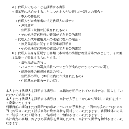
ａ）代理人であることを証明する書類
＜開示等の求めをすることにつき本人が委任した代理人の場合＞
・本人の委任状
＜代理人が未成年者の法定代理人の場合＞
・戸籍謄本
・住民票（続柄の記載されたもの）
・その他法定代理権の確認ができる公的書類
＜代理人が成年被後見人の法定代理人の場合＞
・後見登記等に関する登記事項証明書
・その他法定代理権の確認ができる公的書類
ｂ）代理人自身を証明する書類（本籍地の情報は都道府県のみとして、その他
は黒塗りで収集するものとする。）
・運転免許証の写し
・パスポートの写真掲載ページと住所氏名がわかるページの写し
・健康保険の被保険者証の写し
・住民票の写し（30日以内に作成されたもの）
・住民基本台帳カードの写し
本人または代理人を証明する書類に、本籍地が明示されている場合は、消去してい
ただいて結構です。
本人または代理人を証明する書類は、当社が入手してから6ヵ月以内に責任を持っ
て廃棄いたします。
利用目的の通知または開示のお求めについての手数料は、1回のお求めにつき1000
円（お送りいただく請求書等に郵便為替を同封していただきます。書面以外の方法
でご請求いただく場合は、ご請求時にご相談させていただきます。）
当社所定の書類、および必要書類を受領したのち、当社にて開示を検討させていた
だきます。