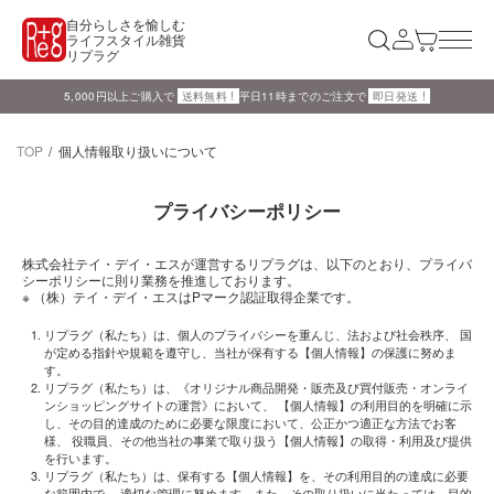
自分らしさを愉しむ
ライフスタイル雑貨
リプラグ
5,000円以上ご購入で
送料無料 !
平日11時までのご注文で
即日発送 !
TOP
個人情報取り扱いについて
プライバシーポリシー
株式会社テイ・デイ・エスが運営するリプラグは、以下のとおり、プライバ
シーポリシーに則り業務を推進しております。
※
（株）テイ・デイ・エスはPマーク認証取得企業です。
リプラグ（私たち）は、個人のプライバシーを重んじ、法および社会秩序、 国
が定める指針や規範を遵守し、当社が保有する【個人情報】の保護に努めま
す。
リプラグ（私たち）は、《オリジナル商品開発・販売及び買付販売・オンライ
ンショッピングサイトの運営》において、 【個人情報】の利用目的を明確に示
し、その目的達成のために必要な限度において、公正かつ適正な方法でお客
様、 役職員、その他当社の事業で取り扱う【個人情報】の取得・利用及び提供
を行います。
リプラグ（私たち）は、保有する【個人情報】を、その利用目的の達成に必要
な範囲内で、 適切な管理に努めます。また、その取り扱いに当たっては、目的