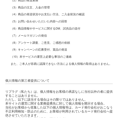
（2）商品の発送業務
（3）商品の注文、入金の管理
（4）商品の発送状況やお支払い方法、ご入金状況の確認
（5）お問い合わせいただいた内容への回答
（6）商品情報やサービスに関するDM、試供品の送付
（7）メールマガジンの発信
（8）アンケート調査、ご意見、ご感想の依頼
（9）キャンペーンの応募受付、賞品の発送
（10）本サービスの運営上必要な事項のご連絡
また、ご本人が容易に認識できない方法による個人情報の取得はありません。
個人情報の第三者提供について
リプラグ（私たち）は、個人情報をお客様の承諾なしに当社以外の者に提供
することはありません。
ただし、以下に該当する場合はその限りではありません。
本サイトの運営に関する業務提携先に対して個人情報を開示する場合。
当社がお客様から収集した以下の個人情報等は、カード発行会社がおこなう
不正利用検知・防止のために、お客様が利用されているカード発行会社へ提
供させていただきます。