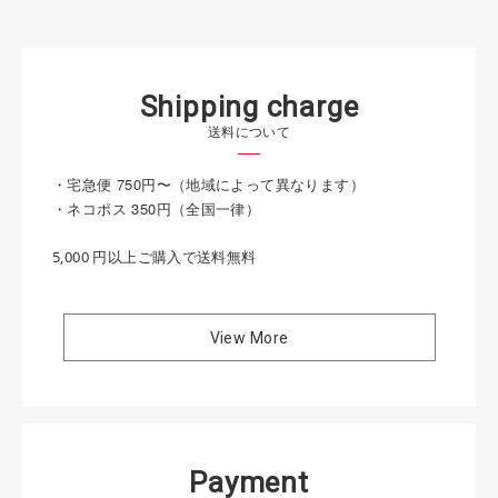
S
h
i
p
p
i
n
g
c
h
a
r
g
e
送料について
・宅急便 750円〜（地域によって異なります）
・ネコポス 350円（全国一律）
5,000 円以上ご購入で送料無料
View More
P
a
y
m
e
n
t