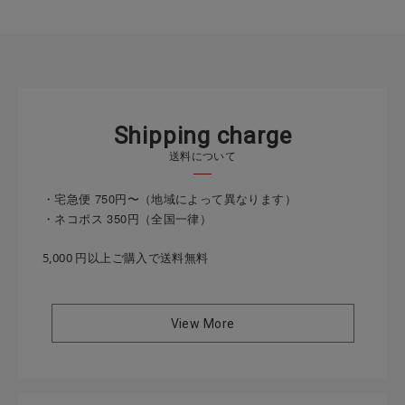
S
h
i
p
p
i
n
g
c
h
a
r
g
e
送料について
・宅急便 750円〜（地域によって異なります）
・ネコポス 350円（全国一律）
5,000 円以上ご購入で送料無料
View More