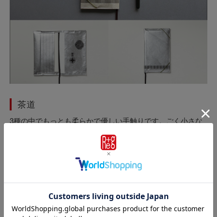
茶道
3種の中でもっとも柔らかで優しい手触りです。ごく小さな
ドットを施したような地模様があり、カジュアルな印象で
す。 表紙には千利休の教え「利休七則」が英語で入ってい
ます。裏表紙は、千利休のおもてなしの心として、「ハー
ト」をイメージしたデザインを白と黒で大人っぽくあしらい
ました。中面右側のスリットは一輪挿しをイメージしていま
す。