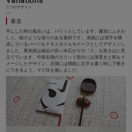
V
a
r
i
a
t
i
o
n
s
三つのデザイン
書道
手にした時の風合いは、パリッとしています。書道にふさわ
しく、紙のような張りのある素材です。 表紙には漢字を構
成しているパーツをテキスタイルモチーフとしてデザインし
ました。裏表紙は縁起の良い末広がりの「八」を富士山に見
立てています。中面右側のスリット部分には筆置きと硯をイ
メージしたデザイン、左側には懐紙に文字を書く時に下敷き
にできるよう、マス目を施しました。