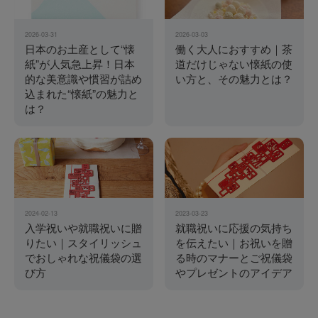
2026-03-31
2026-03-03
日本のお土産として“懐
働く大人におすすめ｜茶
紙”が人気急上昇！日本
道だけじゃない懐紙の使
的な美意識や慣習が詰め
い方と、その魅力とは？
込まれた“懐紙”の魅力と
は？
2024-02-13
2023-03-23
入学祝いや就職祝いに贈
就職祝いに応援の気持ち
りたい｜スタイリッシュ
を伝えたい｜お祝いを贈
でおしゃれな祝儀袋の選
る時のマナーとご祝儀袋
び方
やプレゼントのアイデア