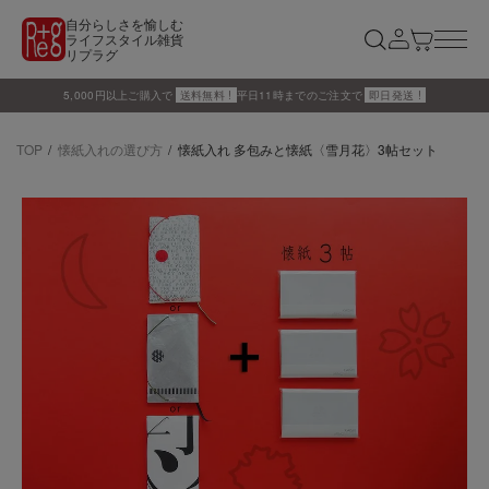
自分らしさを愉しむ
ライフスタイル雑貨
リプラグ
5,000円以上ご購入で
送料無料 !
平日11時までのご注文で
即日発送 !
TOP
懐紙入れの選び方
懐紙入れ 多包みと懐紙〈雪月花〉3帖セット