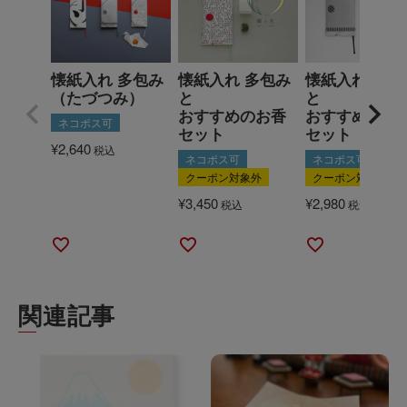
懐紙入れ 多包み
懐紙入れ 多包み
懐紙入れ 多包
（たづつみ）
と
と
おすすめのお香
おすすめの懐
ネコポス可
セット
セット
¥
2,640
税込
ネコポス可
ネコポス可
クーポン対象外
クーポン対象外
¥
3,450
¥
2,980
税込
税込
関連記事