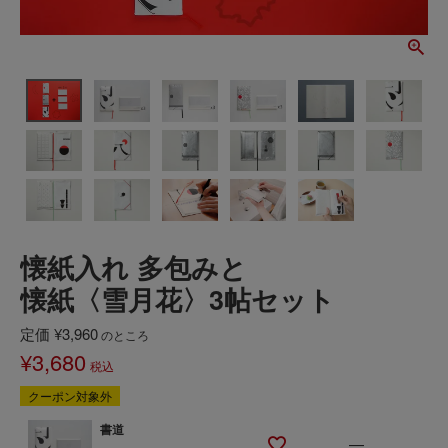
懐紙入れ 多包みと
懐紙〈雪月花〉3帖セット
定価
¥
3,960
のところ
¥
3,680
税込
クーポン対象外
書道
—