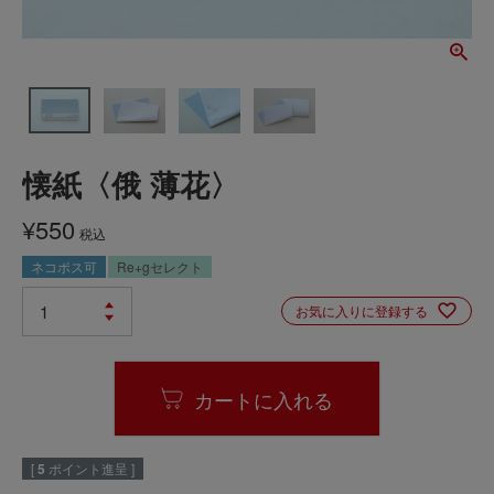
懐紙〈俄 薄花〉
¥
550
税込
ネコポス可
Re+gセレクト
お気に入りに登録する
カートに入れる
[
5
ポイント進呈 ]