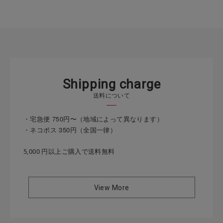
S
h
i
p
p
i
n
g
c
h
a
r
g
e
送料について
・宅急便 750円〜（地域によって異なります）
・ネコポス 350円（全国一律）
5,000 円以上ご購入で送料無料
View More