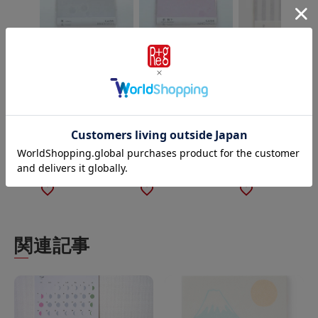
懐紙〈俄（にわ
懐紙〈俄 撫子〉
懐紙〈番い〉
か）〉
ネコポス可
ネコポス可
ネコポス可
Re+gセレクト
Re+gセレクト
Re+gセレクト
¥
550
¥
550
税込
税込
¥
550
税込
関連記事