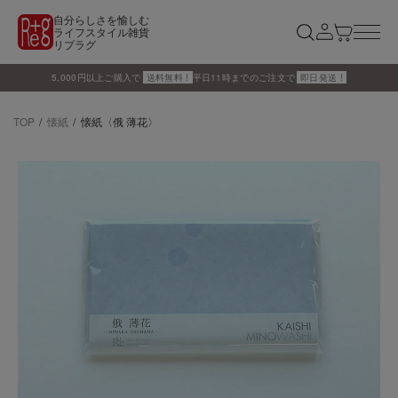
自分らしさを愉しむ
ライフスタイル雑貨
リプラグ
5,000円以上ご購入で
送料無料 !
平日11時までのご注文で
即日発送 !
TOP
懐紙
懐紙〈俄 薄花〉