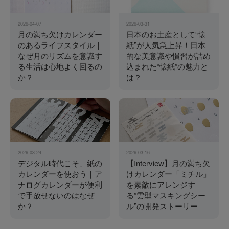
2026-04-07
2026-03-31
月の満ち欠けカレンダー
日本のお土産として“懐
のあるライフスタイル｜
紙”が人気急上昇！日本
なぜ月のリズムを意識す
的な美意識や慣習が詰め
る生活は心地よく回るの
込まれた“懐紙”の魅力と
か？
は？
2026-03-24
2026-03-16
デジタル時代こそ、紙の
【Interview】月の満ち欠
カレンダーを使おう｜ア
けカレンダー「ミチル」
ナログカレンダーが便利
を素敵にアレンジす
で手放せないのはなぜ
る”雲型マスキングシー
か？
ル”の開発ストーリー