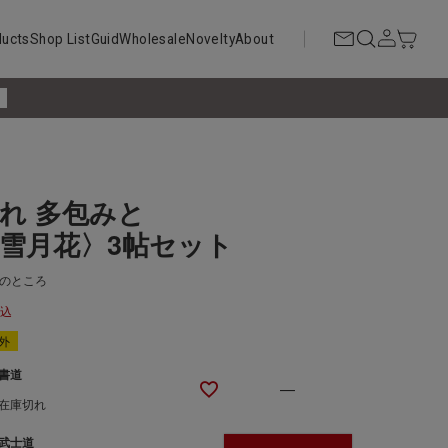
ducts
Shop List
Guid
Wholesale
Novelty
About
!
れ 多包みと
雪月花〉3帖セット
のところ
税込
外
書道
—
在庫切れ
武士道