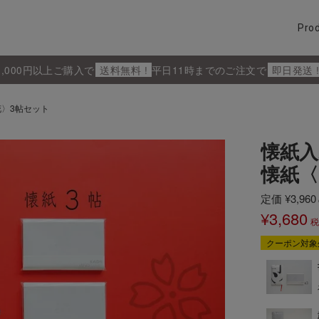
Pro
5,000円以上ご購入で
送料無料 !
平日11時までのご注文で
即日発送 
花〉3帖セット
懐紙入
懐紙〈
定価
¥
3,960
¥
3,680
クーポン対象