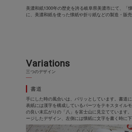
美濃和紙1300年の歴史を誇る岐阜県美濃市にて、「
に、美濃和紙を使った懐紙や折り紙などの製造・販売
V
a
r
i
a
t
i
o
n
s
三つのデザイン
書道
手にした時の風合いは、パリッとしています。書道に
表紙には漢字を構成しているパーツをテキスタイルモ
の良い末広がりの「八」を富士山に見立てています。
ージしたデザイン、左側には懐紙に文字を書く時に下