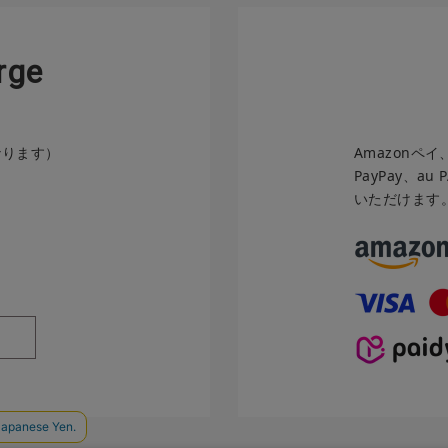
r
g
e
なります）
Amazonペ
PayPay、a
いただけます