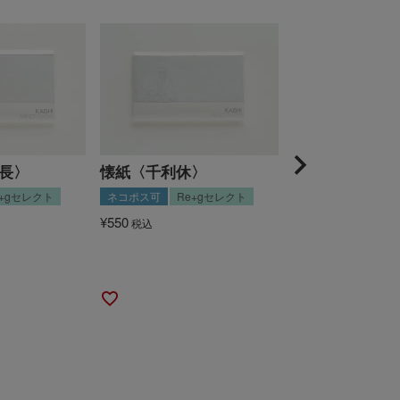
長〉
懐紙〈千利休〉
懐紙 5種セット
e+gセレクト
ネコポス可
Re+gセレクト
ネコポス可
Re+
¥
550
¥
2,640
税込
税込