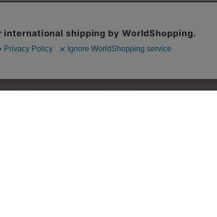
PRODUCTS
CONTENTS
カレンダー
リプラグについて
ステーショナリー
トピックス
メッセージカード
お知らせ
祝儀袋・ぽち袋・懐紙入れ
取扱い店舗
ギフトセット
インテリア小物・その他
Re+g Kids
名入れノベルティ
アウトレット