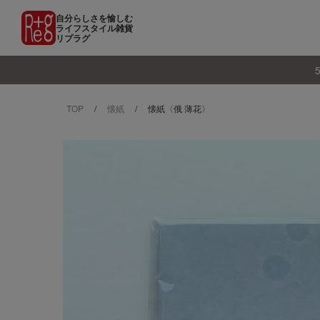
自分らしさを愉しむ
ライフスタイル雑貨
リプラグ
TOP
懐紙
懐紙〈俄 薄花〉