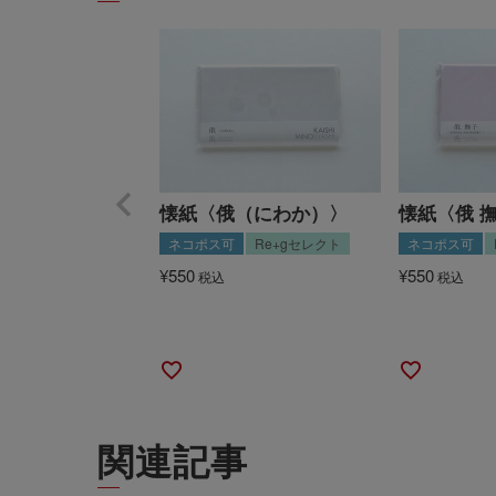
懐紙〈俄（にわか）〉
懐紙〈俄 
ネコポス可
Re+gセレクト
ネコポス可
¥
550
¥
550
税込
税込
関連記事