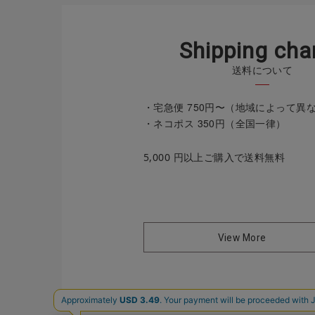
S
h
i
p
p
i
n
g
c
h
a
送料について
・宅急便 750円〜（地域によって異
・ネコポス 350円（全国一律）
5,000 円以上ご購入で送料無料
View More