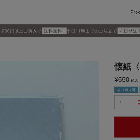
Pro
5,000円以上ご購入で
送料無料 !
平日11時までのご注文で
即日発送 
懐紙〈
¥
550
税込
ネコポス可