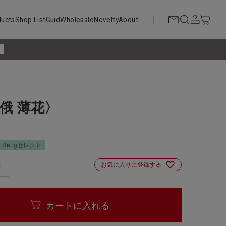
ducts
Shop List
Guid
Wholesale
Novelty
About
!
俄 薄花〉
Re+gセレクト
お気に入りに登録する
カートに入れる