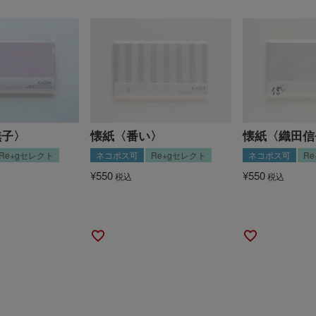
撫子〉
懐紙〈番い〉
懐紙〈織田信
Re+gセレクト
ネコポス可
Re+gセレクト
ネコポス可
R
¥
550
¥
550
税込
税込