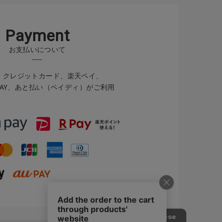
P
a
y
m
e
n
t
お支払いについて
イ、クレジットカード、楽天ペイ、
u PAY、あと払い（ペイディ）がご利用
。