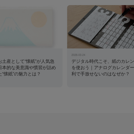
2026-03-24
お土産として“懐紙”が人気急
デジタル時代こそ、紙のカレ
日本的な美意識や慣習が詰め
を使おう｜アナログカレンダ
た“懐紙”の魅力とは？
利で手放せないのはなぜか？