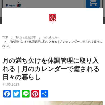
TOP
Topics 特集記事
Introduction
月の満ち欠けを体調管理に取り入れる｜月のカレンダーで癒される日々の
暮らし
月の満ち欠けを体調管理に取り入
れる｜月のカレンダーで癒される
日々の暮らし
11.08.2023
F
T
Li
Pi
共
a
wi
n
nt
有