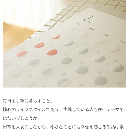
c
tt
e
er
e
er
e
b
st
o
o
k
毎日を丁寧に暮らすこと。
憧れのライフスタイルであり、実践している人も多いテーマで
はないでしょうか。
日常を大切にしながら、小さなことにも幸せを感じる生活は素