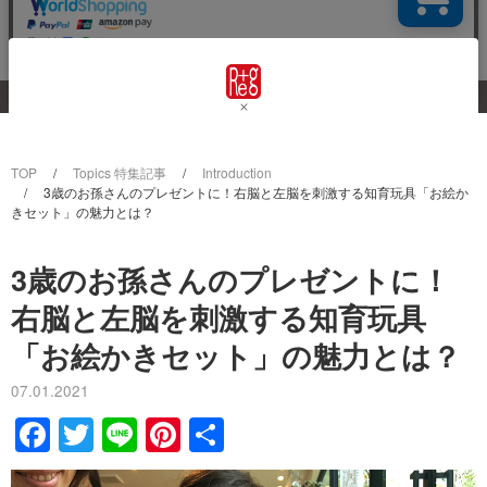
TOP
Topics 特集記事
Introduction
3歳のお孫さんのプレゼントに！右脳と左脳を刺激する知育玩具「お絵か
きセット」の魅力とは？
3歳のお孫さんのプレゼントに！
右脳と左脳を刺激する知育玩具
「お絵かきセット」の魅力とは？
07.01.2021
F
T
Li
Pi
共
a
wi
n
nt
有