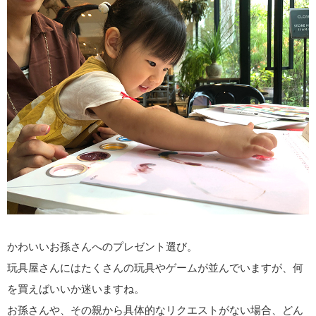
c
tt
e
er
e
er
e
b
st
o
o
k
かわいいお孫さんへのプレゼント選び。
玩具屋さんにはたくさんの玩具やゲームが並んでいますが、何
を買えばいいか迷いますね。
お孫さんや、その親から具体的なリクエストがない場合、どん