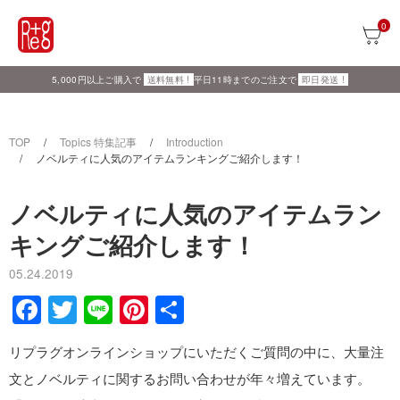
TOP
Topics 特集記事
Introduction
ノベルティに人気のアイテムランキングご紹介します！
ノベルティに人気のアイテムラン
キングご紹介します！
05.24.2019
F
T
Li
Pi
共
a
wi
n
nt
有
リプラグオンラインショップにいただくご質問の中に、大量注
c
tt
e
er
文とノベルティに関するお問い合わせが年々増えています。
e
er
e