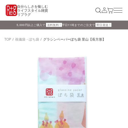
自分らしさを愉しむ
ライフスタイル雑貨
リプラグ
5,000円以上ご購入で
送料無料 !
平日11時までのご注文で
即日発送 !
TOP
祝儀袋・ぽち袋
グラシンペーパーぽち袋 里山【長方形】