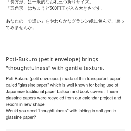
「長方形」は一般的なお札三つ折りサイズ。
「五角形」はちょうど500円玉が入る大きさです。
あなたの「心遣い」をやわらかなグラシン紙に包んで、贈っ
てみませんか。
Poti-Bukuro (petit envelope) brings
"thoughtfulness" with gentle texture.
Poti-Bukuro (petit envelopes) made of thin transparent paper
called "glassine paper" which is well known for being use of
Japanese traditional paper balloon and book covers. These
glassine papers were recycled from our calendar project and
reborn in new shape.
Would you send "thoughtfulness" with folding in soft gentle
glassine paper?