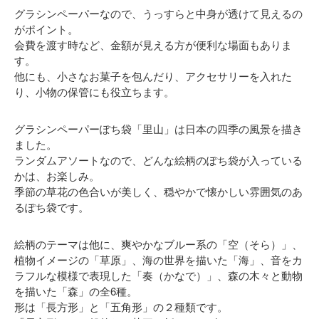
グラシンペーパーなので、うっすらと中身が透けて見えるの
がポイント。
会費を渡す時など、金額が見える方が便利な場面もありま
す。
他にも、小さなお菓子を包んだり、アクセサリーを入れた
り、小物の保管にも役立ちます。
グラシンペーパーぽち袋「里山」は日本の四季の風景を描き
ました。
ランダムアソートなので、どんな絵柄のぽち袋が入っている
かは、お楽しみ。
季節の草花の色合いが美しく、穏やかで懐かしい雰囲気のあ
るぽち袋です。
絵柄のテーマは他に、爽やかなブルー系の「空（そら）」、
植物イメージの「草原」、海の世界を描いた「海」、音をカ
ラフルな模様で表現した「奏（かなで）」、森の木々と動物
を描いた「森」の全6種。
形は「長方形」と「五角形」の２種類です。