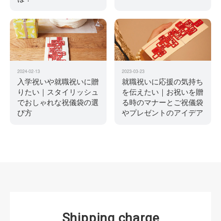
2024-02-13
2023-03-23
入学祝いや就職祝いに贈
就職祝いに応援の気持ち
りたい｜スタイリッシュ
を伝えたい｜お祝いを贈
でおしゃれな祝儀袋の選
る時のマナーとご祝儀袋
び方
やプレゼントのアイデア
S
h
i
p
p
i
n
g
c
h
a
r
g
e