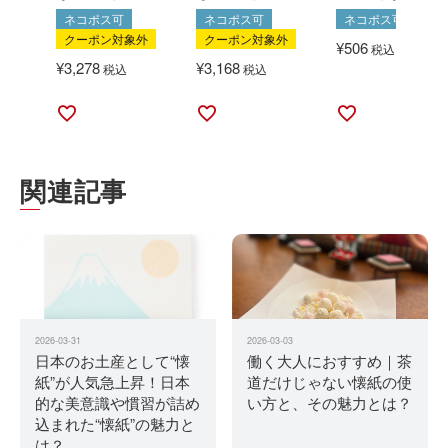
ネコポス可
ネコポス可
ネコポス可
クーポン対象外
クーポン対象外
¥
506
税込
¥
3,278
¥
3,168
税込
税込
関連記事
2026-03-31
2026-03-03
日本のお土産として“懐
働く大人におすすめ｜茶
紙”が人気急上昇！日本
道だけじゃない懐紙の使
的な美意識や慣習が詰め
い方と、その魅力とは？
込まれた“懐紙”の魅力と
は？