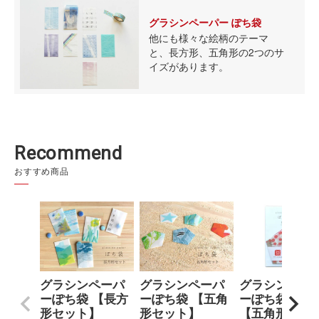
グラシンペーパー ぽち袋
他にも様々な絵柄のテーマ
と、
長方形、五角形の2つのサ
イズがあります。
Recommend
おすすめ商品
グラシンペーパ
グラシンペーパ
グラシンペー
ーぽち袋 【長方
ーぽち袋 【五角
ーぽち袋 里山
形セット】
形セット】
【五角形】