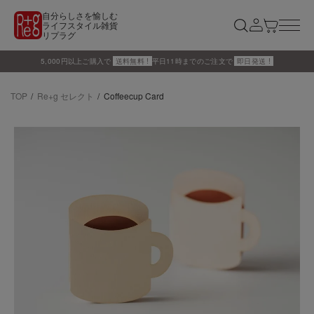
自分らしさを愉しむ
ライフスタイル雑貨
リプラグ
5,000円以上ご購入で
送料無料 !
平日11時までのご注文で
即日発送 !
TOP
Re+g セレクト
Coffeecup Card