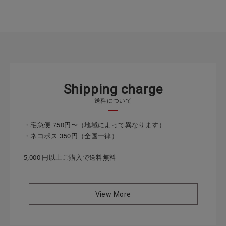
S
h
i
p
p
i
n
g
c
h
a
r
g
e
送料について
・宅急便 750円〜（地域によって異なります）
・ネコポス 350円（全国一律）
5,000 円以上ご購入で送料無料
View More