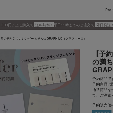
Pro
5,000円以上ご購入で
送料無料 !
平日11時までのご注文で
即日発送 
の満ち欠けカレンダー ミチル x GRAPHILO（グラフィーロ）
【予約
の満ち
GRA
予約商品で
予約商品は
通常商品を
で、ご注意
予約販売価
ネコポス可