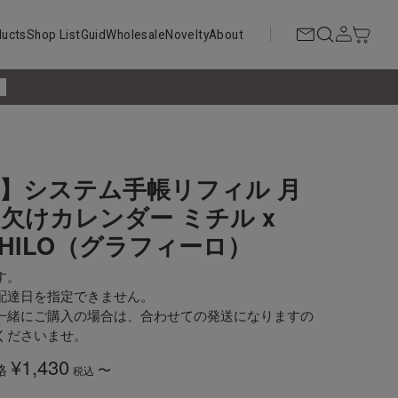
ducts
Shop List
Guid
Wholesale
Novelty
About
!
】システム手帳リフィル 月
欠けカレンダー ミチル x
PHILO（グラフィーロ）
す。
配達日を指定できません。
一緒にご購入の場合は、合わせての発送になりますの
くださいませ。
¥
1,430
格
〜
税込