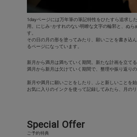
1dayページには万年筆の筆記特性をひたすら追求し
用。にじみ･かすれのない明瞭な文字の輪郭と、ぬら
す。
その日の月の形を塗ってみたり、願いごとを書き込ん
るページになっています。
新月から満月は満ちていく期間。新たな計画を立てる
満月から新月は欠けていく期間で、整理や振り返りの
新月や満月に願いごとをしたり、ふと新しいことを始
お気に入りのインクを使って記録してみたら、月のリ
S
p
e
c
i
a
l
O
f
f
e
r
ご予約特典