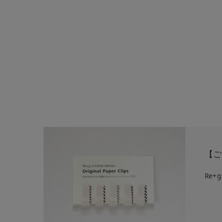
【ご
Re