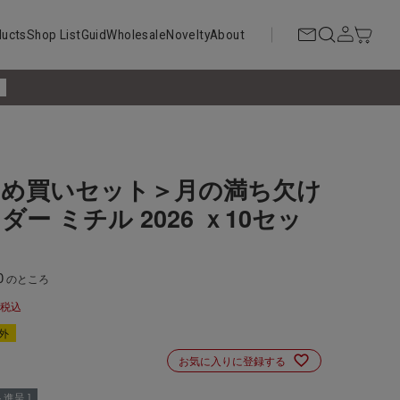
ducts
Shop List
Guid
Wholesale
Novelty
About
!
とめ買いセット＞月の満ち欠け
ダー ミチル 2026 ｘ10セッ
0
のところ
税込
外
お気に入りに登録する
進呈 ]