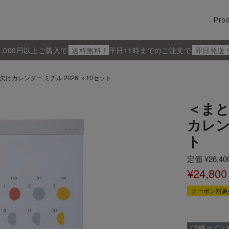
Pro
5,000円以上ご購入で
送料無料 !
平日11時までのご注文で
即日発送 
カレンダー ミチル 2026 ｘ10セット
＜ま
カレン
ト
定価
¥
26,40
¥
24,800
クーポン対象
[
248
ポイント