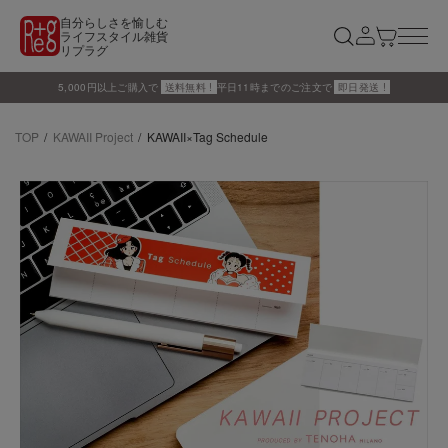
自分らしさを愉しむ
ライフスタイル雑貨
リプラグ
5,000円以上ご購入で
送料無料 !
平日11時までのご注文で
即日発送 !
TOP
KAWAII Project
KAWAII×Tag Schedule