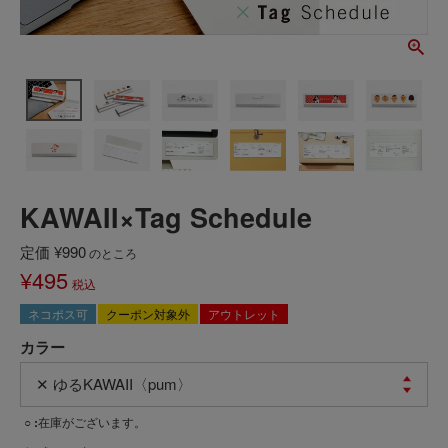
KAWAII×Tag Schedule
定価
¥
990
のところ
¥
495
税込
ネコポス可
クーポン対象外
アウトレット
カラー
○
在庫がございます。