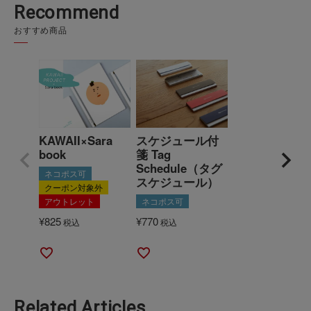
Recommend
おすすめ商品
KAWAII×Sara
スケジュール付
book
箋 Tag
Schedule（タグ
ネコポス可
スケジュール）
クーポン対象外
アウトレット
ネコポス可
¥
825
¥
770
税込
税込
Related Articles