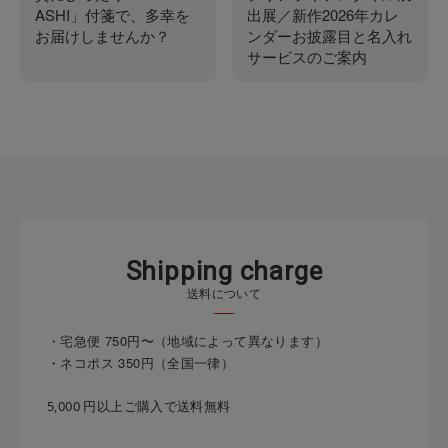
ASHI」付箋で、多幸を
出展／新作2026年カレ
お届けしませんか？
ンダーお披露目と名入れ
サービスのご案内
S
h
i
p
p
i
n
g
c
h
a
r
g
e
送料について
・宅急便 750円〜（地域によって異なります）
・ネコポス 350円（全国一律）
5,000 円以上ご購入で送料無料