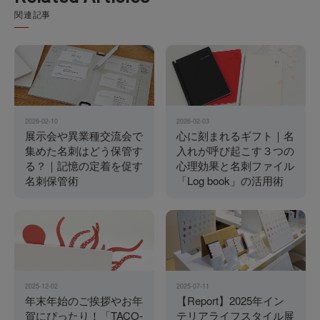
関連記事
2026-02-10
2026-02-03
展示会や異業種交流会で
心に刻まれるギフト｜名
集めた名刺はどう保管す
入れが呼び起こす３つの
る？｜記憶の定着を促す
心理効果と名刺ファイル
名刺保管術
「Log book」の活用術
2025-12-02
2025-07-11
年末年始のご挨拶やお年
【Report】2025年イン
賀にぴったり！「TACO-
テリアライフスタイル展