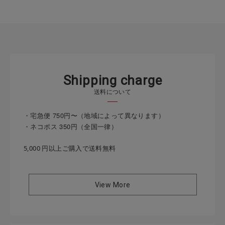
S
h
i
p
p
i
n
g
c
h
a
r
g
e
送料について
・宅急便 750円〜（地域によって異なります）
・ネコポス 350円（全国一律）
5,000 円以上ご購入で送料無料
View More