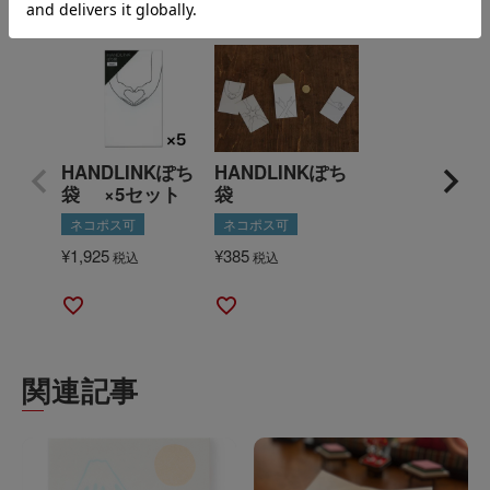
HANDLINKぽち
HANDLINKぽち
袋 ×5セット
袋
ネコポス可
ネコポス可
¥
1,925
¥
385
税込
税込
関連記事