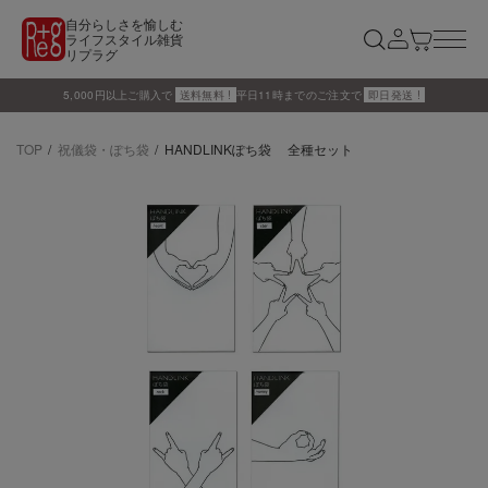
自分らしさを愉しむ
ライフスタイル雑貨
リプラグ
5,000円以上ご購入で
送料無料 !
平日11時までのご注文で
即日発送 !
TOP
祝儀袋・ぽち袋
HANDLINKぽち袋 全種セット