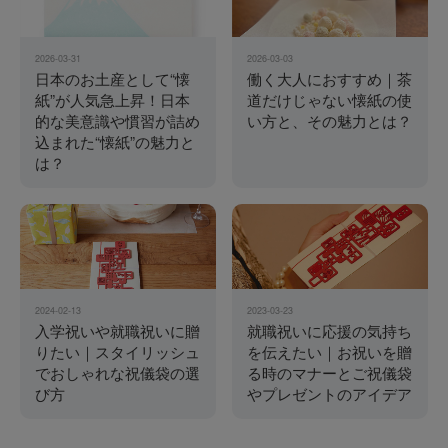
2026-03-31
2026-03-03
日本のお土産として“懐
働く大人におすすめ｜茶
紙”が人気急上昇！日本
道だけじゃない懐紙の使
的な美意識や慣習が詰め
い方と、その魅力とは？
込まれた“懐紙”の魅力と
は？
2024-02-13
2023-03-23
入学祝いや就職祝いに贈
就職祝いに応援の気持ち
りたい｜スタイリッシュ
を伝えたい｜お祝いを贈
でおしゃれな祝儀袋の選
る時のマナーとご祝儀袋
び方
やプレゼントのアイデア