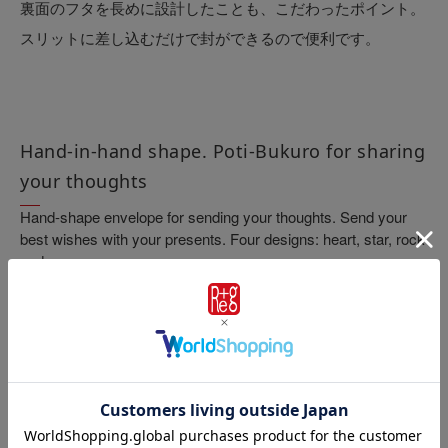
裏面のフタを長めに設計したことも、こだわったポイント。
スリットに差し込むだけで封ができるので便利です。
Hand-in-hand shape. Poti-Bukuro for sharing
your thoughts
Hand-shape envelope for sending your thoughts. Send your
best wishes with your presents. Four designs: heart, star, rock
and money.
Blank envelopes can be used for every occasion.
The long flap folds down inside the envelope to allow easy
sealing without glue.
Recommend
おすすめ商品