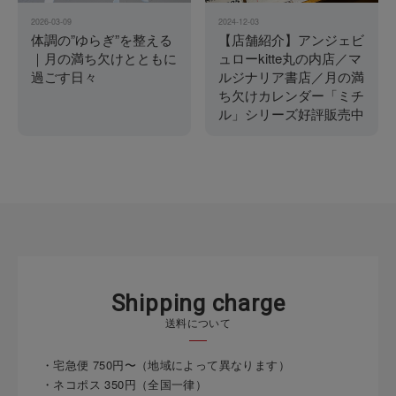
2026-03-09
2024-12-03
体調の”ゆらぎ”を整える
【店舗紹介】アンジェビ
｜月の満ち欠けとともに
ュローkitte丸の内店／マ
過ごす日々
ルジナリア書店／月の満
ち欠けカレンダー「ミチ
ル」シリーズ好評販売中
S
h
i
p
p
i
n
g
c
h
a
r
g
e
送料について
・宅急便 750円〜（地域によって異なります）
・ネコポス 350円（全国一律）