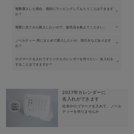
日付指定をご希望の場合は宅急便をお選びください。送料は
金の箔押しを施した「ミチルKira」はこちら ＞
複数購入した場合、個別にラッピングしてもらうことはできます
￥750〜となります。（地域により異なります。）
keyboard_arrow_down
はい、布製のオリジナルバッグに入れて、星型タグをお付けしま
か？
￥5,000以上のご購入で送料無料となります。
グレージュの紙にシルバー箔の「ミチルoboro」
す。ご注文手続きで「有料ラッピング」をお選びください。料金
は１梱包につき￥350です。
はこちら ＞
送料について
keyboard_arrow_down
実際に見てから購入したいので、販売店を教えてください。
当店ではそのままギフトとしてお使いいただけるよう、基本ラッ
ギフトラッピングについて
ピングをしてお届けしています。通常、複数ご購入の場合はまと
ノベルティー 用にまとめて購入したいが、割引きなどあります
めてお包みしますが、小分け包装をご希望の場合は「基本ラッピ
keyboard_arrow_down
店頭での販売は9月以降となります。取り扱い店舗一覧にてご確認
か？
ング（追加用）」を必要枚数分ご購入ください。
ください。
また、梱包の内訳などのご指示がある場合はご注文手続き内の
なお、商品の在庫状況については直接お店にお問い合わせくださ
「通信欄」にご記入ください。
ロゴマークを入れてオリジナルカレンダーを作りたい。名入れを
い。
keyboard_arrow_down
はい、10部ご購入で割引になるまとめ買いセットをご用意してい
することはできますか？
ます。（9月1日より販売いたします。）
ギフトラッピングについて
取り扱い店舗一覧
ミチルminiまとめ買いセット
はい、100部より承っております。
名入れノベルティーについて
2027年カレンダーに
また、合計金額￥50,000以上で適用されるおまとめ割もございま
名入れができます
す。
社名やロゴマークを入れて、ノベル
ティーを作りませんか
おまとめ割について