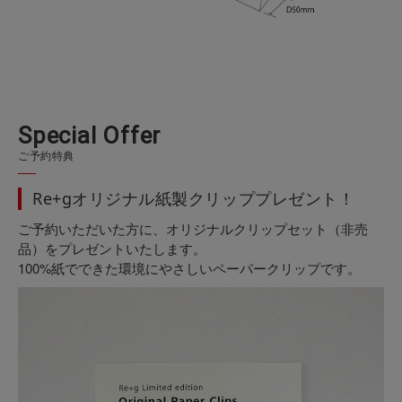
S
p
e
c
i
a
l
O
f
f
e
r
ご予約特典
Re+gオリジナル紙製クリッププレゼント！
ご予約いただいた方に、オリジナルクリップセット（非売
品）をプレゼントいたします。
100%紙でできた環境にやさしいペーパークリップです。