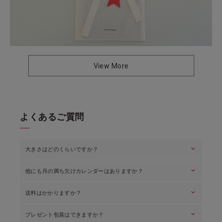
View More
よ
く
あ
る
ご
質
問
keyboard_arrow_down
大きさはどのくらいですか？
keyboard_arrow_down
他にも月の満ち欠けカレンダーはありますか？
横170mm×縦130mm×奥行50mm（組立時）です。一般的な卓上
カレンダーサイズです。
keyboard_arrow_down
送料はかかりますか？
はい、壁掛けタイプの「ミチル」「ミチルKira」「ミチル
oboro」がございます。
keyboard_arrow_down
プレゼント包装はできますか？
毎月カラーが変わる「ミチル」はこちら ＞
はい、ネコポスで全国一律￥385です。