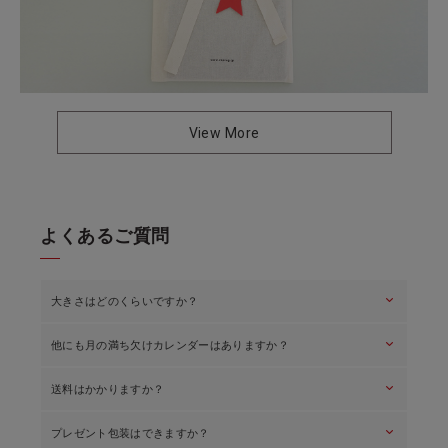
View More
よ
く
あ
る
ご
質
問
keyboard_arrow_down
大きさはどのくらいですか？
keyboard_arrow_down
他にも月の満ち欠けカレンダーはありますか？
横170mm×縦130mm×奥行50mm（組立時）です。一般的な卓上
カレンダーサイズです。
keyboard_arrow_down
送料はかかりますか？
はい、壁掛けタイプの「ミチル」「ミチルKira」「ミチル
oboro」がございます。
keyboard_arrow_down
プレゼント包装はできますか？
毎月カラーが変わる「ミチル」はこちら ＞
はい、ネコポスで全国一律￥385です。