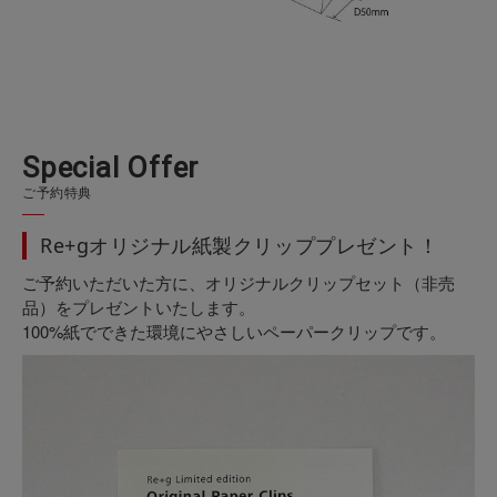
S
p
e
c
i
a
l
O
f
f
e
r
ご予約特典
Re+gオリジナル紙製クリッププレゼント！
ご予約いただいた方に、オリジナルクリップセット（非売
品）をプレゼントいたします。
100%紙でできた環境にやさしいペーパークリップです。