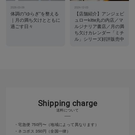
2026-03-09
2024-12-03
体調の”ゆらぎ”を整える
【店舗紹介】アンジェビ
｜月の満ち欠けとともに
ュローkitte丸の内店／マ
過ごす日々
ルジナリア書店／月の満
ち欠けカレンダー「ミチ
ル」シリーズ好評販売中
S
h
i
p
p
i
n
g
c
h
a
r
g
e
送料について
・宅急便 750円〜（地域によって異なります）
・ネコポス 350円（全国一律）