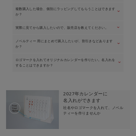
日付指定をご希望の場合は宅急便をお選びください。送料は
金の箔押しを施した「ミチルKira」はこちら ＞
複数購入した場合、個別にラッピングしてもらうことはできます
￥750〜となります。（地域により異なります。）
keyboard_arrow_down
はい、布製のオリジナルバッグに入れて、星型タグをお付けしま
か？
￥5,000以上のご購入で送料無料となります。
グレージュの紙にシルバー箔の「ミチルoboro」
す。ご注文手続きで「有料ラッピング」をお選びください。料金
は１梱包につき￥350です。
はこちら ＞
送料について
keyboard_arrow_down
実際に見てから購入したいので、販売店を教えてください。
当店ではそのままギフトとしてお使いいただけるよう、基本ラッ
ギフトラッピングについて
ピングをしてお届けしています。通常、複数ご購入の場合はまと
ノベルティー 用にまとめて購入したいが、割引きなどあります
めてお包みしますが、小分け包装をご希望の場合は「基本ラッピ
keyboard_arrow_down
店頭での販売は9月以降となります。取り扱い店舗一覧にてご確認
か？
ング（追加用）」を必要枚数分ご購入ください。
ください。
また、梱包の内訳などのご指示がある場合はご注文手続き内の
なお、商品の在庫状況については直接お店にお問い合わせくださ
「通信欄」にご記入ください。
ロゴマークを入れてオリジナルカレンダーを作りたい。名入れを
い。
keyboard_arrow_down
はい、10部ご購入で割引になるまとめ買いセットをご用意してい
することはできますか？
ます。（9月1日より販売いたします。）
ギフトラッピングについて
取り扱い店舗一覧
ミチルminiまとめ買いセット
はい、100部より承っております。
名入れノベルティーについて
2027年カレンダーに
また、合計金額￥50,000以上で適用されるおまとめ割もございま
名入れができます
す。
社名やロゴマークを入れて、ノベル
ティーを作りませんか
おまとめ割について