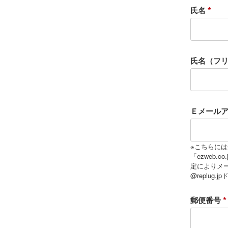
氏名
(
必
須
氏名（フ
)
Ｅメール
※こちらには
「ezweb.
定によりメ
@replu
郵便番号
(