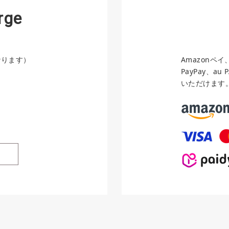
r
g
e
なります）
Amazonペ
PayPay、a
いただけます