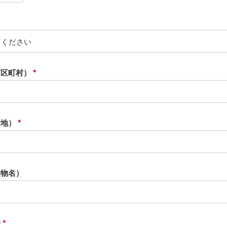
必
須
必
須
市区町村）
(
必
須
番地）
)
(
必
須
建物名）
)
号