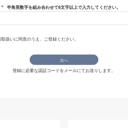
)
ド
(
必
須
報取扱い
に同意のうえ、ご登録ください。
)
次へ
登録に必要な認証コードをメールにてお送りします。