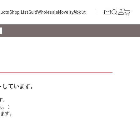
ducts
Shop List
Guid
Wholesale
Novelty
About
!
トしています。
す。
ん。）
ります。