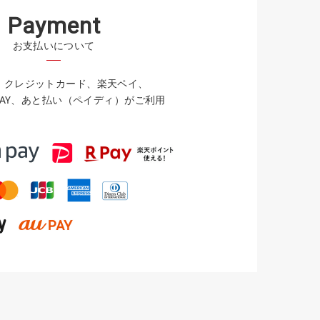
P
a
y
m
e
n
t
お支払いについて
イ、クレジットカード、楽天ペイ、
u PAY、あと払い（ペイディ）がご利用
。