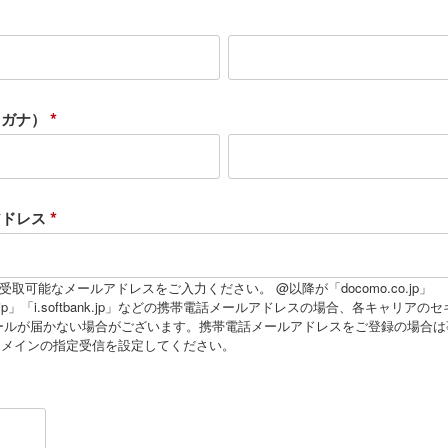
リガナ）
(
必
須
アドレス
)
(
必
受取可能なメールアドレスをご入力ください。 @以降が「docomo.co.jp」
co.jp」「i.softbank.jp」などの携帯電話メールアドレスの場合、各キャリア
須
ールが届かない場合がございます。携帯電話メールアドレスをご登録の場合は
)
g.jpドメインの指定受信を設定してください。