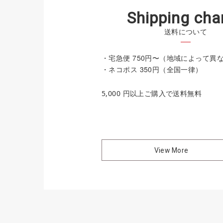
S
h
i
p
p
i
n
g
c
h
a
送料について
・宅急便 750円〜（地域によって異
・ネコポス 350円（全国一律）
5,000 円以上ご購入で送料無料
View More