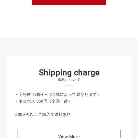
S
h
i
p
p
i
n
g
c
h
a
r
g
e
送料について
・宅急便 750円〜（地域によって異なります）
・ネコポス 350円（全国一律）
5,000 円以上ご購入で送料無料
View More