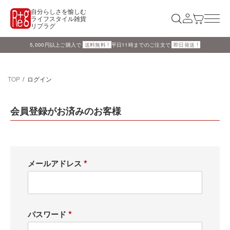
自分らしさを愉しむ
ライフスタイル雑貨
リプラグ
5,000円以上ご購入で
送料無料 !
平日11時までのご注文で
即日発送 !
TOP
ログイン
会員登録がお済みのお客様
メールアドレス
(
必
須
パスワード
)
(