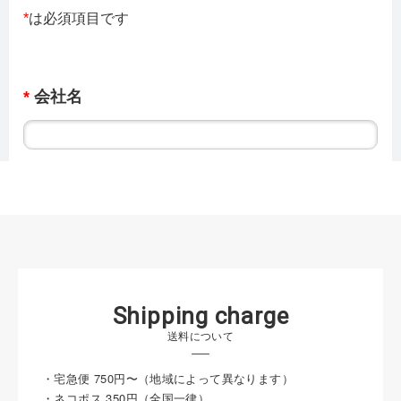
S
h
i
p
p
i
n
g
c
h
a
r
g
e
送料について
・宅急便 750円〜（地域によって異なります）
・ネコポス 350円（全国一律）