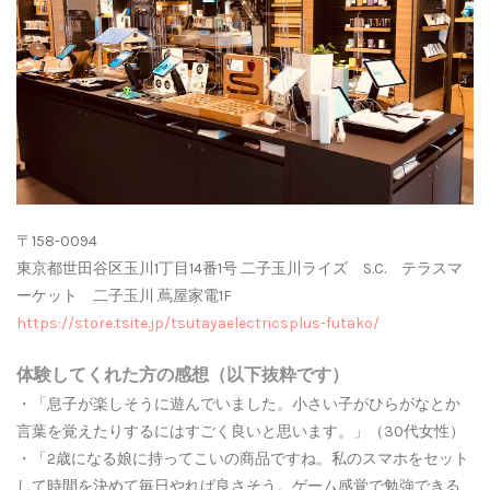
〒158-0094
東京都世田谷区玉川1丁目14番1号 二子玉川ライズ S.C. テラスマ
ーケット 二子玉川 蔦屋家電1F
https://store.tsite.jp/tsutayaelectricsplus-futako/
体験してくれた方の感想（以下抜粋です）
・「息子が楽しそうに遊んでいました。小さい子がひらがなとか
言葉を覚えたりするにはすごく良いと思います。」（30代女性）
・「2歳になる娘に持ってこいの商品ですね。私のスマホをセット
して時間を決めて毎日やれば良さそう。ゲーム感覚で勉強できる