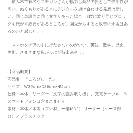
「積み木で有名なニチガンさんが協力し商品の質として信用性が
高い。ぬくもりがある木にデジタルを掛け合わせる発想は新し
い。同じ単語内に同じ文字があった場合、2度に渡り同じブロッ
クを転がす必要があるところが、園児からすると改善の余地はあ
るのかと感じた。」
「スマホを子供の手に持たさないのがいい。英語、数学、歴史、
美術、さまざまな広がりに期待出来そう。」
【商品概要】
商品名：『ころぴゅーた』
サイズ：W32cm×D26cm×H15cm
仕様：本体、リーダー（文字の読み取り機）、充電ケーブル ※
スマートフォンは含まれません
素材：本体／木製（ブナ材、一部MDF） リーダー（ケース部
分）／プラスチック