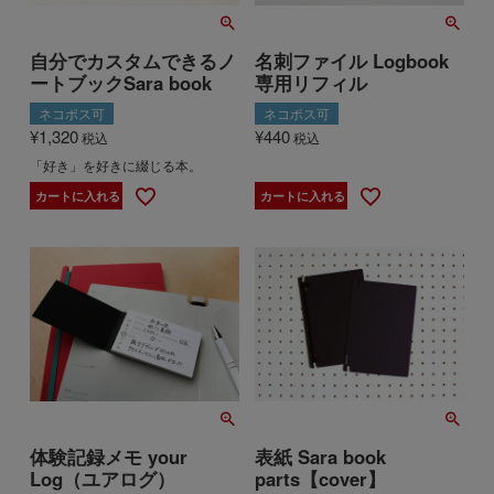
自分でカスタムできるノ
名刺ファイル Logbook
ートブックSara book
専用リフィル
ネコポス可
ネコポス可
¥
1,320
¥
440
税込
税込
「好き」を好きに綴じる本。
カートに入れる
カートに入れる
体験記録メモ your
表紙 Sara book
Log（ユアログ）
parts【cover】