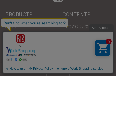
PRODUCTS
CONTENTS
カレンダー
リプラグについて
ステーショナリー
トピックス
メッセージカード
お知らせ
祝儀袋・ぽち袋・懐紙入れ
取扱い店舗
ギフトセット
インテリア小物・その他
Re+g Kids
商品リスト
取扱店舗
利用ガイド
名入れ
お問合せ
名入れノベルティ
アウトレット
GUIDE
ご利用ガイド
プライバシーポリシー
お支払いについて
特定商取引法に基づく表示