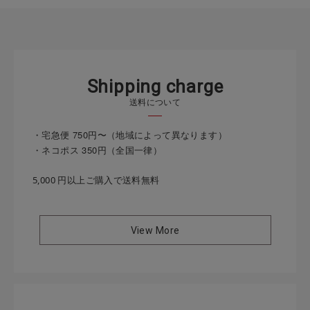
S
h
i
p
p
i
n
g
c
h
a
r
g
e
送料について
・宅急便 750円〜（地域によって異なります）
・ネコポス 350円（全国一律）
5,000 円以上ご購入で送料無料
View More