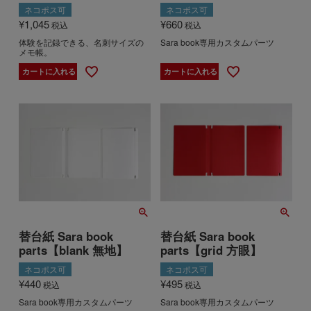
ネコポス可
ネコポス可
¥
1,045
¥
660
税込
税込
体験を記録できる、名刺サイズの
Sara book専用カスタムパーツ
メモ帳。
カートに入れる
カートに入れる
替台紙 Sara book
替台紙 Sara book
parts【blank 無地】
parts【grid 方眼】
ネコポス可
ネコポス可
¥
440
¥
495
税込
税込
Sara book専用カスタムパーツ
Sara book専用カスタムパーツ