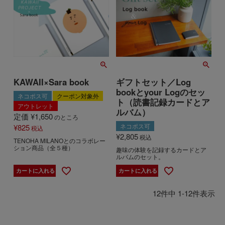
KAWAII×Sara book
ギフトセット／Log
bookとyour Logのセッ
ネコポス可
クーポン対象外
ト（読書記録カードとア
アウトレット
ルバム）
定価
¥
1,650
のところ
ネコポス可
¥
825
税込
¥
2,805
税込
TENOHA MILANOとのコラボレー
ション商品（全５種）
趣味の体験を記録するカードとア
ルバムのセット。
カートに入れる
カートに入れる
12
件中
1
-
12
件表示